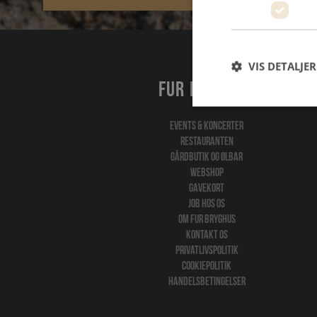
VIS DETALJER
Fur bryghus
Events & koncerter
Restauranten
Gårdbutik og ølbar
Webshop
Gavekort
Job hos os
Om Fur Bryghus
Kontakt os
Privatlivspolitik
Cookiepolitik
Handelsbetingelser