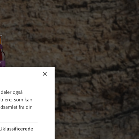
Vælg sprog
×
da
de
en
i deler også
åbet
rtnere, som kan
dsamlet fra din
 TAK
Uklassificerede