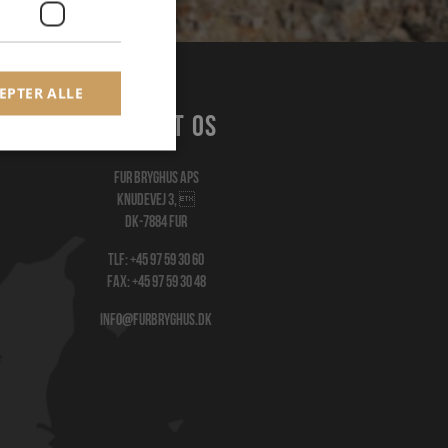
EPTER ALLE
Kontakt os
Fur Bryghus Aps
Knudevej 3, 
DK-7884 Fur
Tlf:
+45 97 59 30 60
Fax: +45 97 59 30 48
info@furbryghus.dk