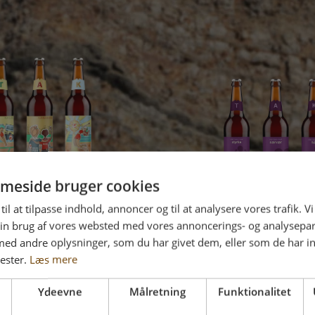
Følg os
meside bruger cookies
lleyball Danmark
til at tilpasse indhold, annoncer og til at analysere vores trafik. V
eæsker – Tredje
Fra hjertet til h
in brug af vores websted med vores annoncerings- og analysepa
d andre oplysninger, som du har givet dem, eller som de har in
halvleg
3 gaveæsker -
nester.
Læs mere
Ydeevne
Målretning
Funktionalitet
æs mere og køb
Læs mere og køb