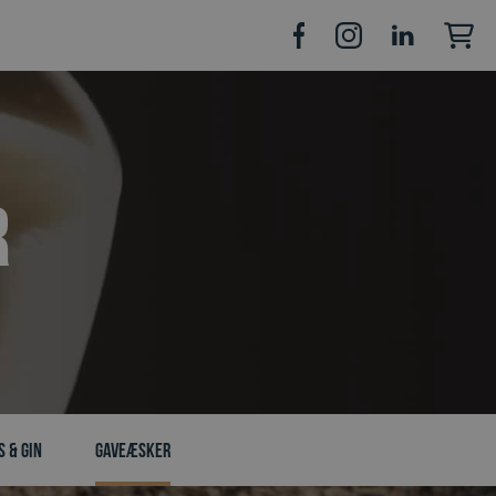
r
s & Gin
Gaveæsker