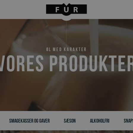
Øl med karakter
Vores produkte
Smagekasser og gaver
Sæson
Alkoholfri
Snap