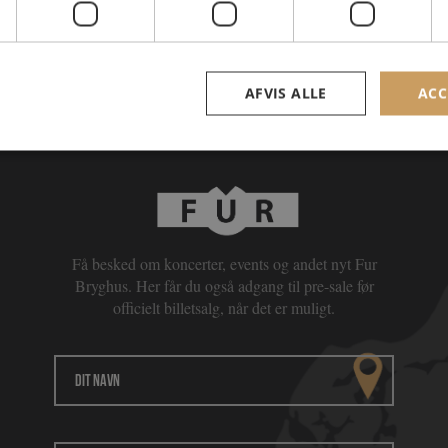
AFVIS ALLE
ACC
Nyhedsbrev
Få besked om koncerter, events og andet nyt Fur
Bryghus. Her får du også adgang til pre-sale før
officielt billetsalg, når det er muligt.