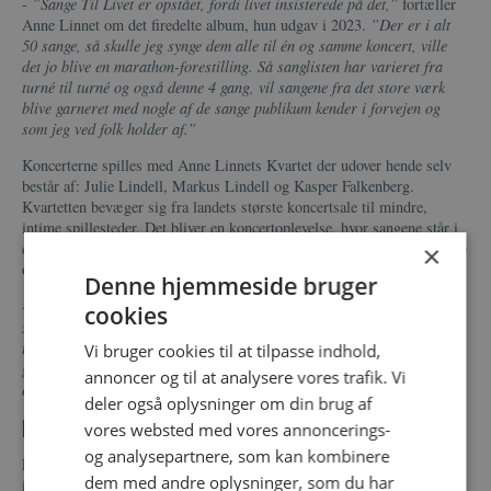
-
”Sange Til Livet er opstået, fordi livet insisterede på det,”
fortæller
Anne Linnet om det firedelte album, hun udgav i 2023.
”Der er i alt
50 sange, så skulle jeg synge dem alle til én og samme koncert, ville
det jo blive en marathon-forestilling. Så sanglisten har varieret fra
turné til turné og også denne 4 gang, vil sangene fra det store værk
blive garneret med nogle af de sange publikum kender i forvejen og
som jeg ved folk holder af.”
Koncerterne spilles med Anne Linnets Kvartet der udover hende selv
består af: Julie Lindell, Markus Lindell og Kasper Falkenberg.
Kvartetten bevæger sig fra landets største koncertsale til mindre,
intime spillesteder. Det bliver en koncertoplevelse, hvor sangene står i
centrum – tæt, eftertænksomt og med plads til både stilhed, fællesskab
×
og genkendelse.
Denne hjemmeside bruger
- ”Hver sang har sin egen stemme, akkurat som et menneske, og
cookies
sangene lever videre der hvor de vinder genklang og genkendes som
tanker og følelser man måske troede sov, men som nu vækkes og
Vi bruger cookies til at tilpasse indhold,
genopleves i et fælles rum. Jeg glæder mig til at være sammen med jer
annoncer og til at analysere vores trafik. Vi
om sangene dette efterår her i 2026.”
deler også oplysninger om din brug af
En komplet oplevelse
vores websted med vores annoncerings-
og analysepartnere, som kan kombinere
Forkæl dig selv og dine nærmeste med en lækker 3-retters showmenu
dem med andre oplysninger, som du har
inden koncerten og lad aftenen kulminere.