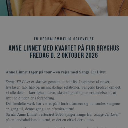
Se åbningstider
Vælg sprog
da
de
en
En uforglemmelig oplevelse
Anne Linnet med kvartet på Fur Bryghus
fredag d. 2 oktober 2026
Anne Linnet tager på tour – en rejse med Sange Til Livet
Sange Til Livet
er skrevet gennem et helt liv. Inspireret af rejser,
livsfaser, tab, håb og menneskelige relationer. Sangene kredser om det,
vi alle deler – kærlighed, savn, skrøbelighed og en erkendelse af, at
livet hele tiden er i forandring.
Det firedelte værk har været på 3 forårs-turneer og nu samles sangene
én gang til, denne gang i en efterårs-turné.
Så når Anne Linnet i efteråret 2026 synger sange fra ”
Sange Til Livet”
på en landsdækkende turné, er det en cirkel der sluttes.