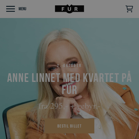
Menu
2. oktober
Anne Linnet med kvartet på
Fur
fra 295,- + gebyr,-
Bestil billet
Følg os