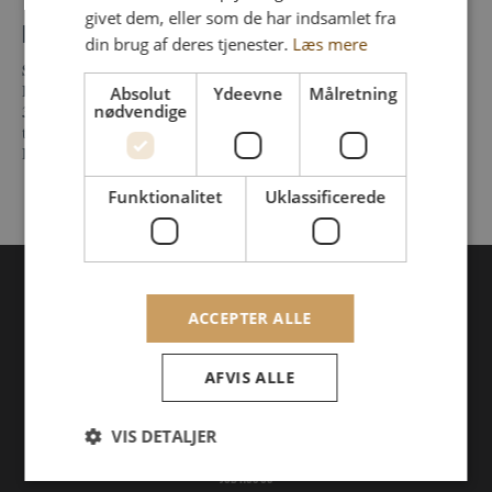
givet dem, eller som de har indsamlet fra
Praktisk info
din brug af deres tjenester.
Læs mere
Showtime
: Dørene åbnes kl. 20:00 - koncerten starter kl. 21.00
Billetpris
: fra 295 kr. + gebyr
Absolut
Ydeevne
Målretning
nødvendige
3-retters showmenu
: 475 kr. + gebyr (serveres inden koncerten) og
tilkøbes på billetten.dk
Baren
: Åben før, under og efter koncerten.
Funktionalitet
Uklassificerede
ACCEPTER ALLE
Fur bryghus
Events & koncerter
AFVIS ALLE
Restauranten
Gårdbutik og ølbar
VIS DETALJER
Webshop
Gavekort
Job hos os