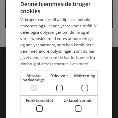
Denne hjemmeside bruger
cookies
Vi bruger cookies til at tilpasse indhold,
annoncer og til at analysere vores trafik. Vi
deler også oplysninger om din brug af
vores websted med vores annoncerings-
og analysepartnere, som kan kombinere
dem med andre oplysninger, som du har
givet dem, eller som de har indsamlet fra
din brug af deres tjenester.
Læs mere
Fur bryghus
Absolut
Ydeevne
Målretning
Events & koncerter
nødvendige
Restauranten
Gårdbutik og ølbar
Webshop
Gavekort
Funktionalitet
Uklassificerede
Job hos os
Om Fur Bryghus
Kontakt os
Privatlivspolitik