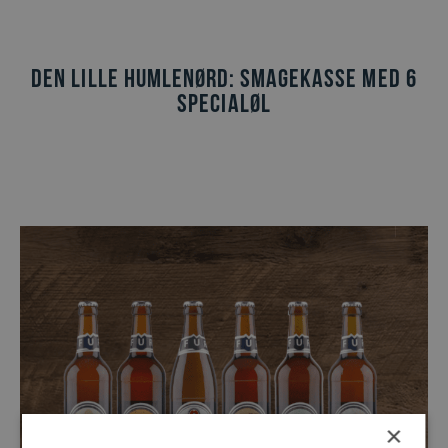
Se åbningstider
Vælg sprog
Den Lille Humlenørd: Smagekasse med 6
specialøl
da
de
en
×