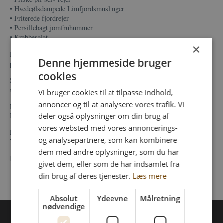
• Hvedeølsdampede Limfjordsmuslinger
• Friterede fjordrejer
• Persillebagt jomfruhummer
• Krabbesalat
×
Det hele serveres med confiteret hvidløgscreme, artiskokcreme,
Denne hjemmeside bruger
purløgsmayo, marineret salat og hjemmebagt surdejsbrød.
cookies
Saml vennerne, familien eller din bedre halvdel og nyd en aften med
smagen af sommer på Fur.
Vi bruger cookies til at tilpasse indhold,
annoncer og til at analysere vores trafik. Vi
Bordbestilling nødvendig
Book på www.furbryghus.dk eller reservation@furbryghus.dk
deler også oplysninger om din brug af
vores websted med vores annoncerings-
Pris pr. person kr. 345,-
og analysepartnere, som kan kombinere
Tilkøb 3 timers fri øl- og vinbar kr. 325,-
dem med andre oplysninger, som du har
📅 Begrænset antal pladser – vi anbefaler reservation i god tid.
givet dem, eller som de har indsamlet fra
din brug af deres tjenester.
Læs mere
Absolut
Ydeevne
Målretning
nødvendige