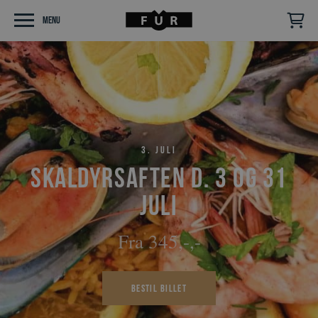
Menu
3. juli
Skaldyrsaften d. 3 og 31
juli
Fra 345,-,-
Bestil billet
Følg os