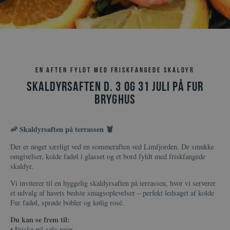
Se åbningstider
Vælg sprog
da
de
en
En aften fyldt med friskfangede skaldyr
Skaldyrsaften d. 3 og 31 juli på Fur
Bryghus
🦐 Skaldyrsaften på terrassen 🦞
Der er noget særligt ved en sommeraften ved Limfjorden. De smukke
omgivelser, kolde fadøl i glasset og et bord fyldt med friskfangede
skaldyr.
Vi inviterer til en hyggelig skaldyrsaften på terrassen, hvor vi serverer
et udvalg af havets bedste smagsoplevelser – perfekt ledsaget af kolde
Fur fadøl, sprøde bobler og kølig rosé.
Du kan se frem til:
• Friske pil-selv rejer