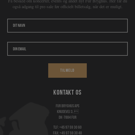
Få besked om koncerter, events og andet nyt Fur Bryghus. Her får du
også adgang til pre-sale før officielt billetsalg, når det er muligt.
Tilmeld
Kontakt os
Fur Bryghus Aps
Knudevej 3, 
DK-7884 Fur
Tlf:
+45 97 59 30 60
Fax: +45 97 59 30 48