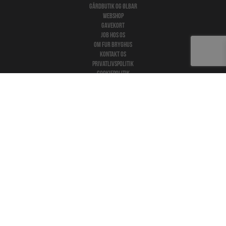
Gårdbutik og ølbar
Webshop
Gavekort
Job hos os
Om Fur Bryghus
Kontakt os
Privatlivspolitik
Cookiepolitik
Handelsbetingelser
Nyhedsbrev
Få besked om koncerter, events og andet nyt Fur Bryghus. Her får du
også adgang til pre-sale før officielt billetsalg, når det er muligt.