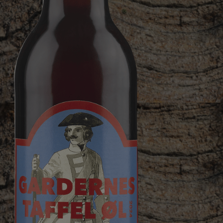
Se åbningstider
Vælg sprog
da
de
en