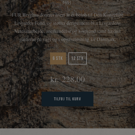
1691.
FUR Bryghus donerer hvert år et beløb til Den Kongelige
Livgardes Fond, og støtter derigennem bl.a Livgardens
Veteranarbejde, anerkendelse og korpsånd samt hædrer
garderne på vagt og i opgaveløsning for Danmark.
6 stk
12 stk
kr.
228,00
Tilføj til kurv