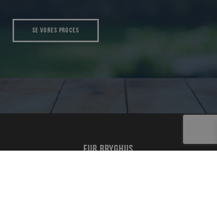
Se vores proces
Fur bryghus
Events & koncerter
Restauranten
Gårdbutik og ølbar
Webshop
Gavekort
Job hos os