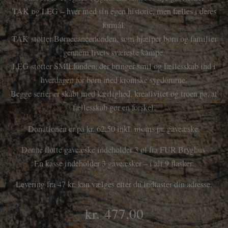
TAK og LEG – hver med sin egen historie, men fælles i deres
formål.
TAK støtter Børnecancerfonden, som hjælper børn og familier
gennem livets sværeste kampe.
LEG støtter SMILfonden, der bringer smil og fællesskab ind i
hverdagen for børn med kroniske sygdomme.
Begge serier er skabt med kærlighed, kreativitet og troen på, at
fællesskab gør en forskel.
Donationen er på kr. 62,50 inkl. moms pr. gaveæske.
Denne flotte gaveæske indeholder 3 øl fra FUR Bryghus.
En kasse indeholder 3 gaveæsker – i alt 9 flasker.
Levering fra 47 kr. kan vælges efter du indtaster din adresse.
kr.
477,00