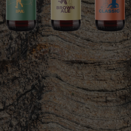
Se åbningstider
Vælg sprog
da
de
en